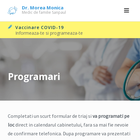
Skip
Dr. Morea Monica
Medic de familie Sanpaul
to
content
Vaccinare COVID-19
Informeaza-te si programeaza-te
Programari
Completati un scurt formular de triaj si
va programati pe
loc
direct in calendarul cabinetului, fara sa mai fie nevoie
de confirmare telefonica. Dupa programare va prezentati