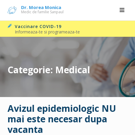
Skip
Dr. Morea Monica
Medic de familie Sanpaul
to
content
Vaccinare COVID-19
Informeaza-te si programeaza-te
Categorie:
Medical
Avizul epidemiologic NU
mai este necesar dupa
vacanta