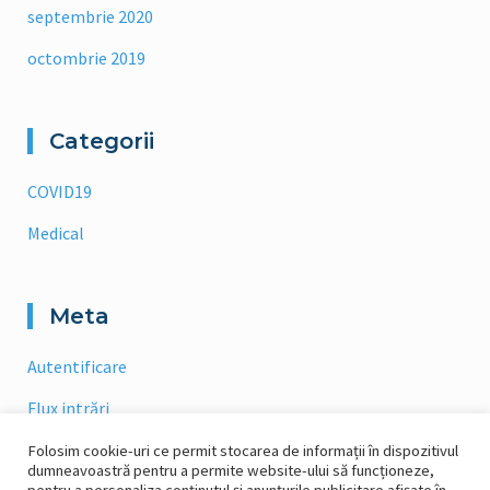
septembrie 2020
octombrie 2019
Categorii
COVID19
Medical
Meta
Autentificare
Flux intrări
Flux comentarii
Folosim cookie-uri ce permit stocarea de informații în dispozitivul
dumneavoastră pentru a permite website-ului să funcționeze,