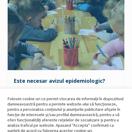
Este necesar avizul epidemiologic?
9 septembrie 2020
Medical
Folosim cookie-uri ce permit stocarea de informații în dispozitivul
dumneavoastră pentru a permite website-ului să funcționeze,
https://www.hotnews.ro/stiri-sanatate-24277490-
pentru a personaliza conținutul și anunțurile publicitare afișate în
adeverinta-medicala-pentru-inscrierea-colectivitate-a…
funcție de interesele și/sau profilul dumneavoastră, pentru a vă
oferi funcționalități aferente rețelelor de socializare și pentru a
analiza traficul pe website. Apasand "Accepta" confirmati ca
sunteti de acord cu folosirea acestor cookie-uri.