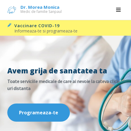
Skip
Dr. Morea Monica
Medic de familie Sanpaul
to
content
Vaccinare COVID-19
Informeaza-te si programeaza-te
Avem grija de sanatatea ta
Toate serviciile medicale de care ai nevoie la cateva click-
uri distanta
Programeaza-te