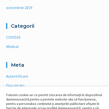
octombrie 2019
Categorii
COVID19
Medical
Meta
Autentificare
Flux intrări
Flux comentarii
Folosim cookie-uri ce permit stocarea de informații în dispozitivul
dumneavoastră pentru a permite website-ului să funcționeze,
pentru a personaliza conținutul și anunțurile publicitare afișate în
WordPress.org
funcție de interesele și/sau profilul dumneavoastră, pentru a vă