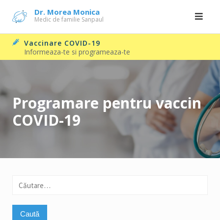
Skip
Dr. Morea Monica
Medic de familie Sanpaul
to
content
Vaccinare COVID-19
Informeaza-te si programeaza-te
Programare pentru vaccin
COVID-19
Caută
după: