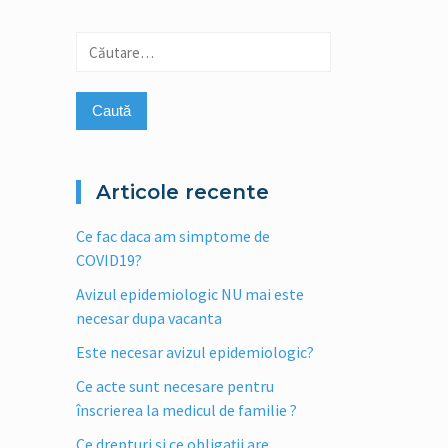
Caută
după:
Articole recente
Ce fac daca am simptome de
COVID19?
Avizul epidemiologic NU mai este
necesar dupa vacanta
Este necesar avizul epidemiologic?
Ce acte sunt necesare pentru
înscrierea la medicul de familie ?
Ce drepturi şi ce obligaţii are