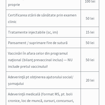
100 lei
proprie
Certificarea stării de sănătate prin examen
50 lei
clinic
Tratamente injectabile (sc, im)
15 lei
Pansament / suprimare fire de sutură
50 lei
Vaccinări în afara celor din programul
naţional (bilanţ prevaccinal inclus) — NU
50 lei
include pretul vaccinului!
Adeverinţă pt obținerea ajutorului social/
20 lei
șomajului
Adeverință medicală (format MS, pt. boli
cronice, loc de muncă, cursuri, concursuri,